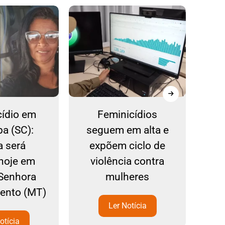
cídio em
Feminicídios
Vo
ba (SC):
seguem em alta e
gol
a será
expõem ciclo de
apó
 hoje em
violência contra
Senhora
mulheres
mento (MT)
Ler Notícia
otícia