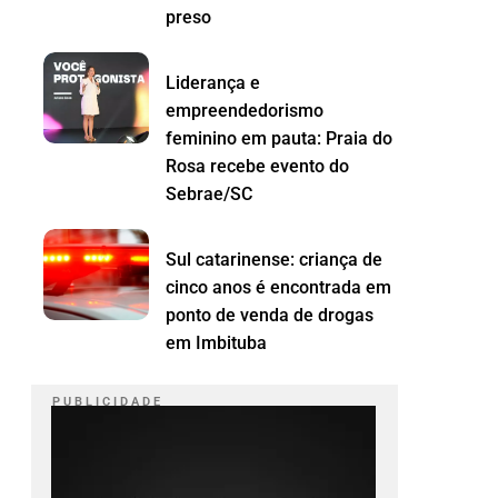
preso
Liderança e
empreendedorismo
feminino em pauta: Praia do
Rosa recebe evento do
Sebrae/SC
Sul catarinense: criança de
cinco anos é encontrada em
ponto de venda de drogas
em Imbituba
P U B L I C I D A D E