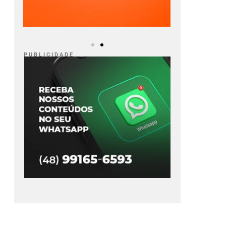
P U B L I C I D A D E
zinha é o novo
Flávio Dino autoriza
eiro do Colo-colo
abertura do terceiro
s brilhar na Copa
inquérito da Polícia
Federal para
Ler Notícia
investigar Lulinha
Ler Notícia