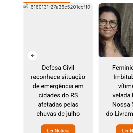
o
Defesa Civil
Femini
ural
reconhece situação
Imbitu
C:
de emergência em
vítim
tura
cidades do RS
velada
ro
afetadas pelas
Nossa 
chuvas de julho
do Livra
Ler Notícia
Ler N