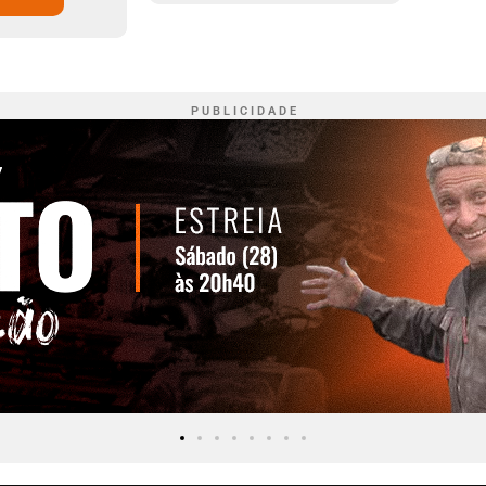
P U B L I C I D A D E