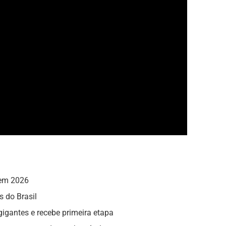
 em 2026
s do Brasil
gigantes e recebe primeira etapa