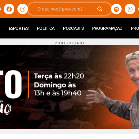
ESPORTES
POLÍTICA
PODCASTS
PROGRAMAÇÃO
PR
P U B L I C I D A D E