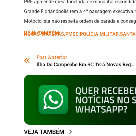
PRF apreende meia tonelada de maconha escondida
Grande Florianópolis tem a 4ª passagem executiva m
Motociclista não respeita ordem de parada e conse
VEJA TAMBÉM:
NOVAS VIATURAS
,ㅤ
PMSC
,ㅤ
POLÍCIA MILITAR
,ㅤ
SANTA
Post Anterior
Ilha Do Campeche Em SC Terá Novas Regras Para Visitação
VEJA TAMBÉM