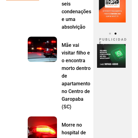
seis
condenações
e uma
absolvição
P U B L I C I D A D
E
Mãe vai
visitar filho e
o encontra
morto dentro
de
apartamento
no Centro de
Garopaba
(SC)
Morre no
hospital de