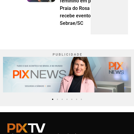
feminino em pauta:
Praia do Rosa
recebe evento do
Sebrae/SC
P U B L I C I D A D E