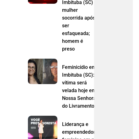
Imbituba (SC)
mulher
socorrida após
ser
esfaqueada;
homem é
preso
Feminicídio em
Imbituba (SC):
vítima será
velada hoje em
Nossa Senhora
do Livramento (MT)
Liderança e
empreendedorismo