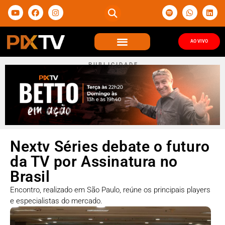
AO VIVO
P U B L I C I D A D E
Nextv Séries debate o futuro
da TV por Assinatura no
Brasil
Encontro, realizado em São Paulo, reúne os principais players
e especialistas do mercado.