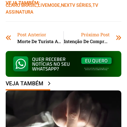
VEJA TAMBÉM:
CLARO BRASIL
,ㅤ
LIVEMODE
,ㅤ
NEXTV SÉRIES
,ㅤ
TV
ASSINATURA
Post Anterior
Próximo Post
Morte De Turista Austríaco Em Praia De Florianópolis Foi Acidental, Diz Polícia
Intenção De Compras Para Natal Deve Crescer 24% Em SC
VEJA TAMBÉM