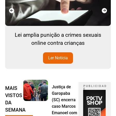
Lei amplia punição a crimes sexuais
online contra crianças
Ler Notícia
Justiça de
P U B L I C I D A D
MAIS
E
Garopaba
VISTOS
(SC) encerra
DA
caso Marcos
SEMANA
Emanoel com