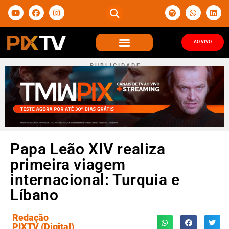
AO VIVO
P U B L I C I D A D E
Papa Leão XIV realiza
primeira viagem
internacional: Turquia e
Líbano
Redação
PIXTV (Digital)