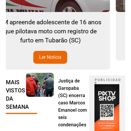
 anos
Ciclone bomba continua no Sul 
o de
Sudeste do país
Ler Notícia
Justiça de
P U B L I C I D A D
MAIS
E
Garopaba
VISTOS
(SC) encerra
DA
caso Marcos
SEMANA
Emanoel com
seis
condenações