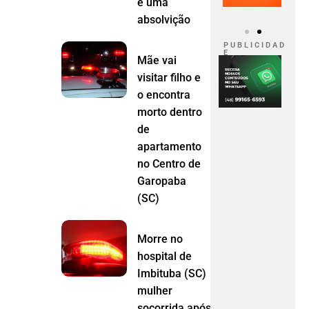
e uma
absolvição
P U B L I C I D A D
E
Mãe vai
visitar filho e
o encontra
morto dentro
de
apartamento
no Centro de
Garopaba
(SC)
Morre no
hospital de
Imbituba (SC)
mulher
socorrida após