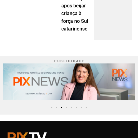
após beijar
criança à
força no Sul
catarinense
P U B L I C I D A D E