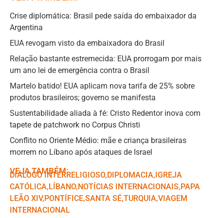
Crise diplomática: Brasil pede saída do embaixador da
Argentina
EUA revogam visto da embaixadora do Brasil
Relação bastante estremecida: EUA prorrogam por mais
um ano lei de emergência contra o Brasil
Martelo batido! EUA aplicam nova tarifa de 25% sobre
produtos brasileiros; governo se manifesta
Sustentabilidade aliada à fé: Cristo Redentor inova com
tapete de patchwork no Corpus Christi
Conflito no Oriente Médio: mãe e criança brasileiras
morrem no Líbano após ataques de Israel
VEJA TAMBÉM:
DIÁLOGO INTERRELIGIOSO
,ㅤ
DIPLOMACIA
,ㅤ
IGREJA
CATÓLICA
,ㅤ
LÍBANO
,ㅤ
NOTÍCIAS INTERNACIONAIS
,ㅤ
PAPA
LEÃO XIV
,ㅤ
PONTÍFICE
,ㅤ
SANTA SÉ
,ㅤ
TURQUIA
,ㅤ
VIAGEM
INTERNACIONAL