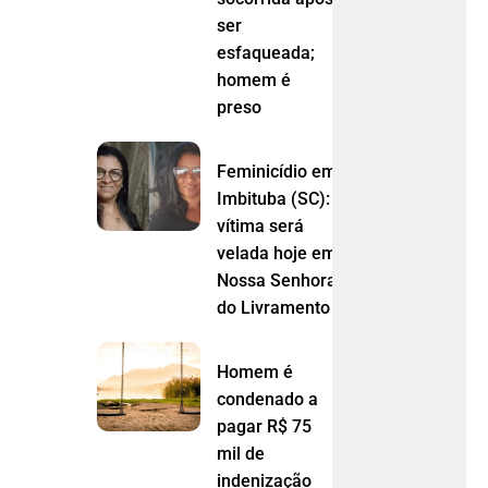
ser
esfaqueada;
homem é
preso
Feminicídio em
Imbituba (SC):
vítima será
velada hoje em
Nossa Senhora
do Livramento (MT)
Homem é
condenado a
pagar R$ 75
mil de
indenização