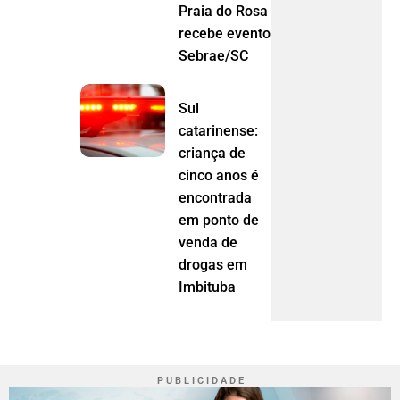
Praia do Rosa
recebe evento do
Sebrae/SC
Sul
catarinense:
criança de
cinco anos é
encontrada
em ponto de
venda de
drogas em
Imbituba
P U B L I C I D A D E