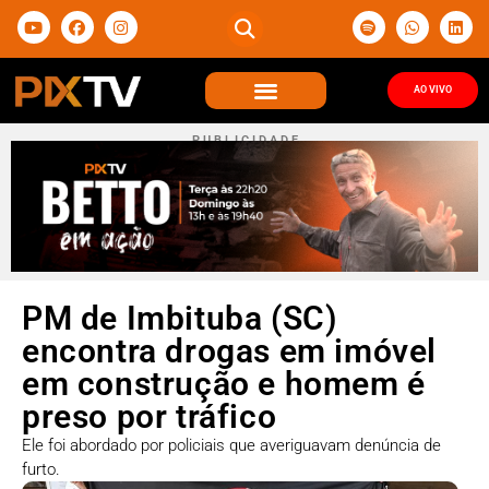
AO VIVO
P U B L I C I D A D E
PM de Imbituba (SC)
encontra drogas em imóvel
em construção e homem é
preso por tráfico
Ele foi abordado por policiais que averiguavam denúncia de
furto.