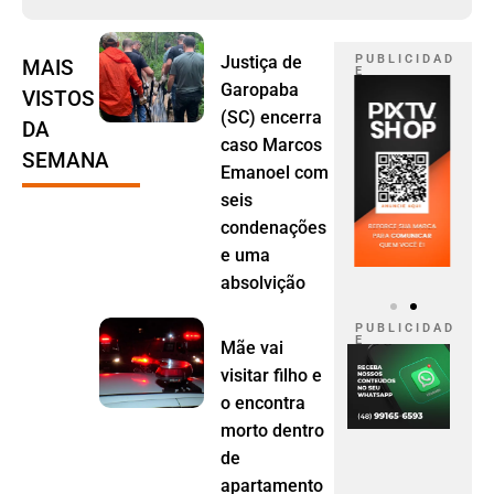
Justiça de
P U B L I C I D A D
MAIS
E
Garopaba
VISTOS
(SC) encerra
DA
caso Marcos
SEMANA
Emanoel com
seis
condenações
e uma
absolvição
P U B L I C I D A D
E
Mãe vai
visitar filho e
o encontra
morto dentro
de
apartamento