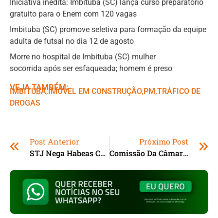
Iniciativa inédita: Imbituba (SC) lança curso preparatório
gratuito para o Enem com 120 vagas
Imbituba (SC) promove seletiva para formação da equipe
adulta de futsal no dia 12 de agosto
Morre no hospital de Imbituba (SC) mulher
socorrida após ser esfaqueada; homem é preso
VEJA TAMBÉM:
IMBITUBA
,ㅤ
IMÓVEL EM CONSTRUÇÃO
,ㅤ
PM
,ㅤ
TRÁFICO DE
DROGAS
Post Anterior
Próximo Post
STJ Nega Habeas Corpus De Deolane Bezerra; Influenciadora Completa 21 Dias Na Prisão
Comissão Da Câmara Dos Deputados Aprova Redução Da Maioridade Penal Para 16 Anos