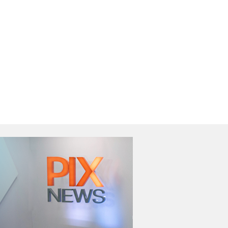
udeste do país
(RS);VÍDEO
Ler Notícia
Ler Notícia