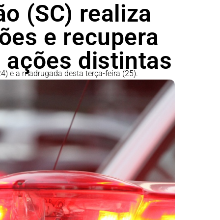
ão (SC) realiza
sões e recupera
 ações distintas
4) e a madrugada desta terça-feira (25).