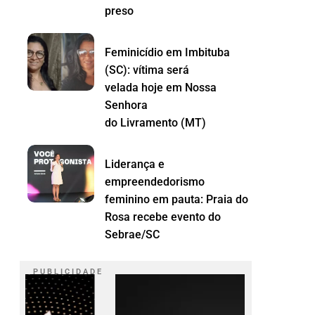
preso
Feminicídio em Imbituba
(SC): vítima será
velada hoje em Nossa
Senhora
do Livramento (MT)
Liderança e
empreendedorismo
feminino em pauta: Praia do
Rosa recebe evento do
Sebrae/SC
P U B L I C I D A D E