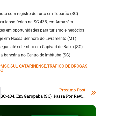
oto com registro de furto em Tubarão (SC)
eixa idoso ferido na SC-435, em Armazém
ntes em oportunidades para turismo e negócios
hoje em Nossa Senhora do Livramento (MT)
gue até setembro em Capivari de Baixo (SC)
a bancária no Centro de Imbituba (SC)
PMSC
,ㅤ
SUL CATARINENSE
,ㅤ
TRÁFICO DE DROGAS
,ㅤ
DO
Próximo Post
SC-434, Em Garopaba (SC), Passa Por Revitalização Da Iluminação Pública