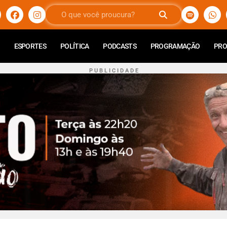
ESPORTES
POLÍTICA
PODCASTS
PROGRAMAÇÃO
PR
P U B L I C I D A D E