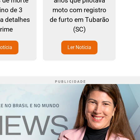
s de morte
anos que pilotava
S
ino de 3
moto com registro
ba detalhes
de furto em Tubarão
crime
(SC)
otícia
Ler Notícia
P U B L I C I D A D E