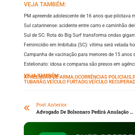
VEJA TAMBÉM:
PM apreende adolescente de 16 anos que pilotava m
Sul catarinense: acidente entre carro e caminhão d
Sul de SC: Rota do Big Surf transforma ondas giga
Feminicídio em Imbituba (SC): vítima será velada 
Campanha de vacinação para menores de 15 anos se
Estelionato: idosa e comparsa são presos em agênci
VEJA TAMBÉM:
APREENSÃO DE ARMA
,ㅤ
OCORRÊNCIAS POLICIAIS
,ㅤ
TUBARÃO
,ㅤ
VEÍCULO FURTADO
,ㅤ
VEÍCULO RECUPERA
Post Anterior
Advogado De Bolsonaro Pedirá Anulação Da Delação De Cid