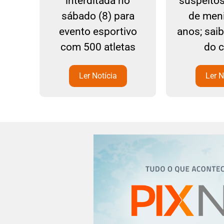
a
interditada no
suspeito
sábado (8) para
de men
evento esportivo
anos; sai
com 500 atletas
do 
Ler Notícia
Ler N