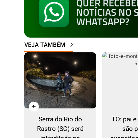
VEJA TAMBÉM
ão a
Serra do Rio do
TO: pai 
is
Rastro (SC) será
são 