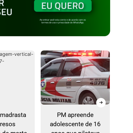
e madrasta
PM apreende
C
presos
adolescente de 16
co