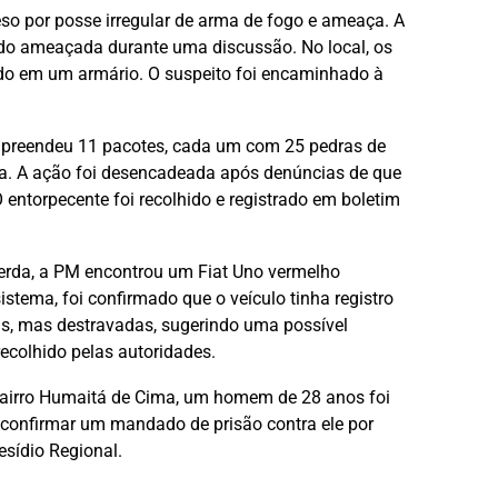
so por posse irregular de arma de fogo e ameaça. A
sido ameaçada durante uma discussão. No local, os
dido em um armário. O suspeito foi encaminhado à
 apreendeu 11 pacotes, cada um com 25 pedras de
a. A ação foi desencadeada após denúncias de que
entorpecente foi recolhido e registrado em boletim
erda, a PM encontrou um Fiat Uno vermelho
tema, foi confirmado que o veículo tinha registro
as, mas destravadas, sugerindo uma possível
recolhido pelas autoridades.
o bairro Humaitá de Cima, um homem de 28 anos foi
confirmar um mandado de prisão contra ele por
esídio Regional.