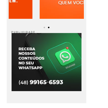
P U B L I C I D A D E