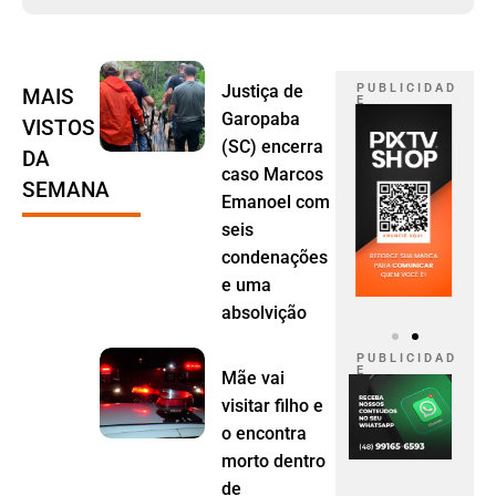
Justiça de
P U B L I C I D A D
MAIS
E
Garopaba
VISTOS
(SC) encerra
DA
caso Marcos
SEMANA
Emanoel com
seis
condenações
e uma
absolvição
P U B L I C I D A D
E
Mãe vai
visitar filho e
o encontra
morto dentro
de