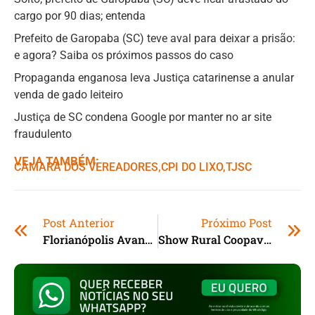
cargo por 90 dias; entenda
Prefeito de Garopaba (SC) teve aval para deixar a prisão:
e agora? Saiba os próximos passos do caso
Propaganda enganosa leva Justiça catarinense a anular
venda de gado leiteiro
Justiça de SC condena Google por manter no ar site
fraudulento
VEJA TAMBÉM:
CÂMARA DOS VEREADORES
,ㅤ
CPI DO LIXO
,ㅤ
TJSC
Post Anterior
Próximo Post
Florianópolis Avança: Governo Entrega Licença De Instalação Para Marina E Parque Urbano
Show Rural Coopavel Atrai Representantes Do Senado Alemão Ao Paraná