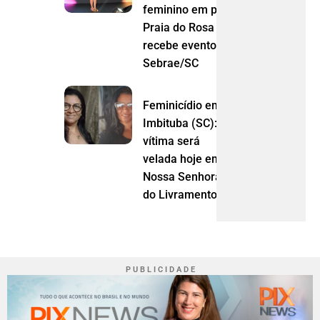
feminino em pauta:
Praia do Rosa
recebe evento do
Sebrae/SC
Feminicídio em
Imbituba (SC):
vítima será
velada hoje em
Nossa Senhora
do Livramento (MT)
P U B L I C I D A D E