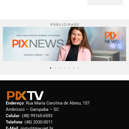
P U B L I C I D A D E
Endereço
: Rua Maria Carolina de Abreu, 157
Ambrósio – Garopaba – SC
Celular
: (48) 99165-6593
Telefone
: (48) 2030-0011
E-Mail
: pixtv@tmw.net.br