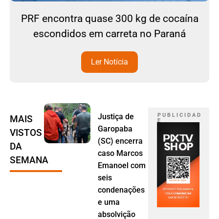
PRF encontra quase 300 kg de cocaína
escondidos em carreta no Paraná
Ler Notícia
Justiça de
P U B L I C I D A D
MAIS
E
Garopaba
VISTOS
(SC) encerra
DA
caso Marcos
SEMANA
Emanoel com
seis
condenações
e uma
absolvição