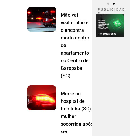
P U B L I C I D A D
E
Mãe vai
visitar filho e
o encontra
morto dentro
de
apartamento
no Centro de
Garopaba
(SC)
Morre no
hospital de
Imbituba (SC)
mulher
socorrida após
ser