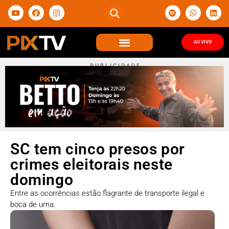
AO VIVO
P U B L I C I D A D E
SC tem cinco presos por
crimes eleitorais neste
domingo
Entre as ocorrências estão flagrante de transporte ilegal e
boca de urna.