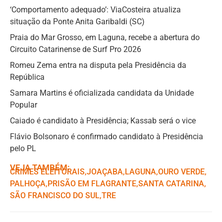
‘Comportamento adequado’: ViaCosteira atualiza
situação da Ponte Anita Garibaldi (SC)
Praia do Mar Grosso, em Laguna, recebe a abertura do
Circuito Catarinense de Surf Pro 2026
Romeu Zema entra na disputa pela Presidência da
República
Samara Martins é oficializada candidata da Unidade
Popular
Caiado é candidato à Presidência; Kassab será o vice
Flávio Bolsonaro é confirmado candidato à Presidência
pelo PL
VEJA TAMBÉM:
CRIMES ELEITORAIS
,ㅤ
JOAÇABA
,ㅤ
LAGUNA
,ㅤ
OURO VERDE
,ㅤ
PALHOÇA
,ㅤ
PRISÃO EM FLAGRANTE
,ㅤ
SANTA CATARINA
,ㅤ
SÃO FRANCISCO DO SUL
,ㅤ
TRE