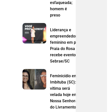
esfaqueada;
homem é
preso
Liderança e
empreendedorismo
feminino em pauta:
Praia do Rosa
recebe evento do
Sebrae/SC
Feminicídio em
Imbituba (SC):
vítima será
velada hoje em
Nossa Senhora
do Livramento (MT)