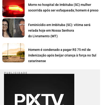
Morre no hospital de Imbituba (SC) mulher
socorrida após ser esfaqueada; homem é preso
Feminicídio em Imbituba (SC): vítima será
velada hoje em Nossa Senhora
do Livramento (MT)
Homem é condenado a pagar R$ 75 mil de
indenização após beijar criança à força no Sul
catarinense
P U B L I C I D A D E