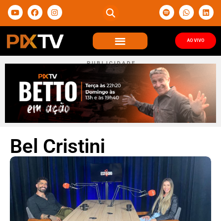
AO VIVO
P U B L I C I D A D E
Bel Cristini