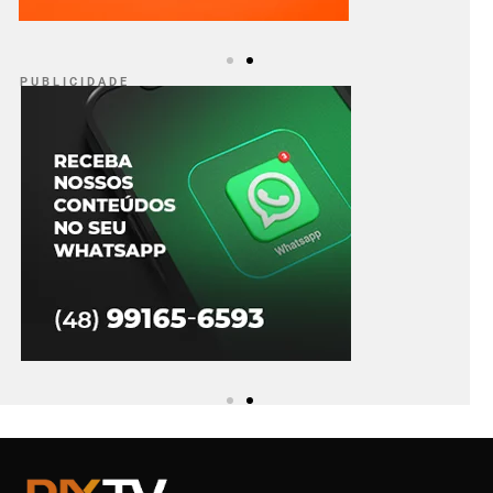
P U B L I C I D A D E