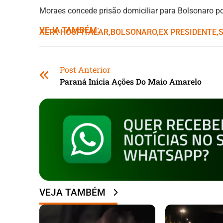
Moraes concede prisão domiciliar para Bolsonaro po
VEJA TAMBÉM:
ALTA HOSPITALAR
,ㅤ
BOLSONARO
,ㅤ
EX PRESIDENTE
,ㅤ
Post Anterior
Paraná Inicia Ações Do Maio Amarelo
VEJA TAMBÉM