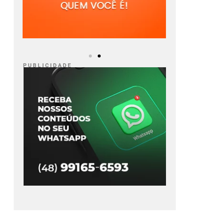
P U B L I C I D A D E
PM apreende
Ciclone bomba
olescente de 16
continua no Sul e
os que pilotava
Sudeste do país
to com registro
Ler Notícia
furto em Tubarão
(SC)
Ler Notícia