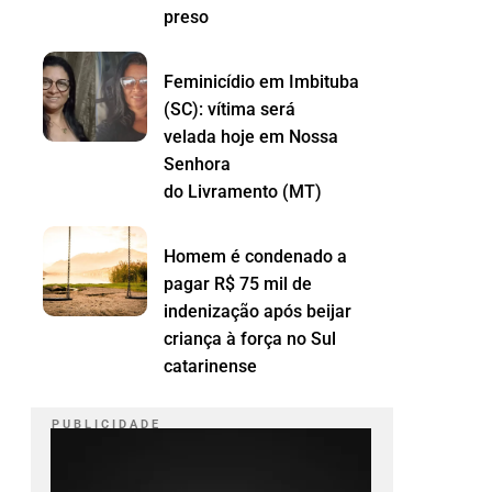
preso
Feminicídio em Imbituba
(SC): vítima será
velada hoje em Nossa
Senhora
do Livramento (MT)
Homem é condenado a
pagar R$ 75 mil de
indenização após beijar
criança à força no Sul
catarinense
P U B L I C I D A D E