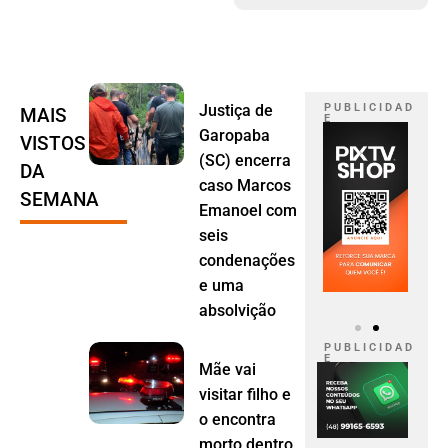
Justiça de
P U B L I C I D A D
MAIS
E
Garopaba
VISTOS
(SC) encerra
DA
caso Marcos
SEMANA
Emanoel com
seis
condenações
e uma
absolvição
P U B L I C I D A D
E
Mãe vai
visitar filho e
o encontra
morto dentro