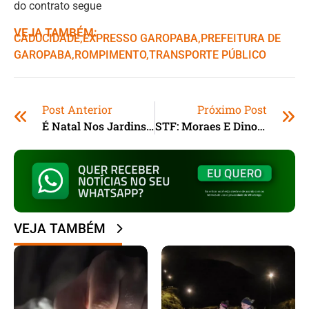
do contrato segue
VEJA TAMBÉM:
CADUCIDADE
,ㅤ
EXPRESSO GAROPABA
,ㅤ
PREFEITURA DE
GAROPABA
,ㅤ
ROMPIMENTO
,ㅤ
TRANSPORTE PÚBLICO
Post Anterior
Próximo Post
É Natal Nos Jardins De Kew: Londres Recebe 13ª Edição Do Evento De Luzes
STF: Moraes E Dino Votam Para Manter Prisão Preventiva De Bolsonaro; Placar É De 2 A 0
VEJA TAMBÉM