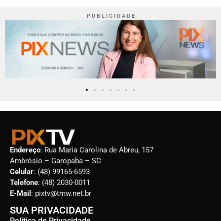
P U B L I C I D A D E
Endereço
: Rua Maria Carolina de Abreu, 157
Ambrósio – Garopaba – SC
Celular
: (48) 99165-6593
Telefone
: (48) 2030-0011
E-Mail
: pixtv@tmw.net.br
SUA PRIVACIDADE
Política de Privacidade